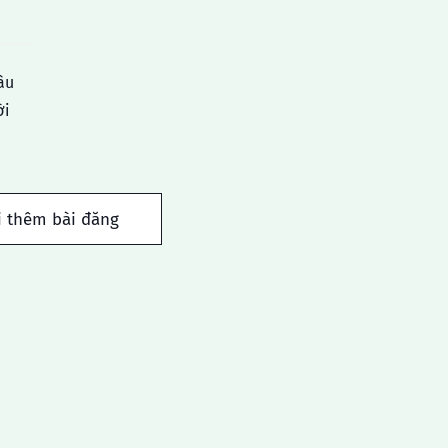
âu
ời
i thêm bài đăng