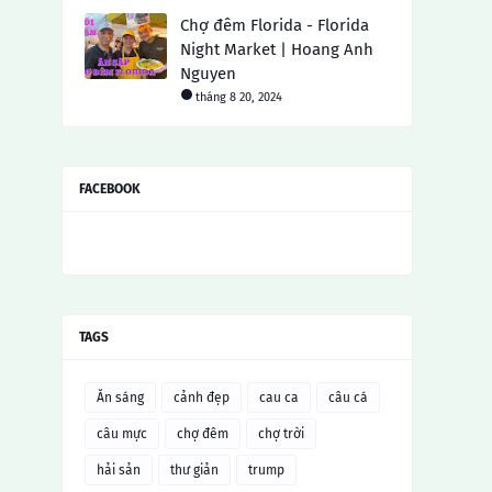
Chợ đêm Florida - Florida
Night Market | Hoang Anh
Nguyen
tháng 8 20, 2024
FACEBOOK
TAGS
Ăn sáng
cảnh đẹp
cau ca
câu cá
câu mực
chợ đêm
chợ trời
hải sản
thư giản
trump