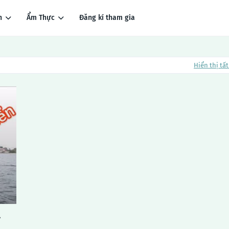
h
Ẩm Thực
Đăng kí tham gia
Hiển thị tất
í