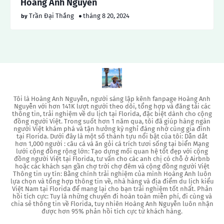
Hoang Anh Nguyen
Trần Đại Thắng
tháng 8 20, 2024
Tôi là Hoàng Anh Nguyễn, người sáng lập kênh fanpage Hoàng Anh
Nguyễn với hơn 141K lượt người theo dõi, tổng hợp và đăng tải các
thông tin, trải nghiệm về du lịch tại Florida, đặc biệt dành cho cộng
đồng người Việt. Trong suốt hơn 1 năm qua, tôi đã giúp hàng ngàn
người Việt khám phá và tận hưởng kỳ nghỉ đáng nhớ cùng gia đình
tại Florida. Dưới đây là một số thành tựu nổi bật của tôi: Dẫn dắt
hơn 1,000 người : câu cá và ăn gỏi cá trích tươi sống tại biển Mạng
lưới cộng đồng rộng lớn: Tạo dựng mối quan hệ tốt đẹp với cộng
đồng người Việt tại Florida, tư vấn cho các anh chị có chỗ ở Airbnb
hoặc các khách sạn gần chợ trời chợ đêm và cộng đồng người Việt
Thông tin uy tín: Bằng chính trải nghiệm của mình Hoàng Anh luôn
lựa chọn và tổng hợp thông tin về, nhà hàng và địa điểm du lịch kiểu
Việt Nam tại Florida để mang lại cho bạn trải nghiệm tốt nhất. Phản
hồi tích cực: Tuy là những chuyến đi hoàn toàn miễn phí, đi cùng và
chia sẻ thông tin về Florida, tuy nhiên Hoàng Anh Nguyễn luôn nhận
được hơn 95% phản hồi tích cực từ khách hàng.