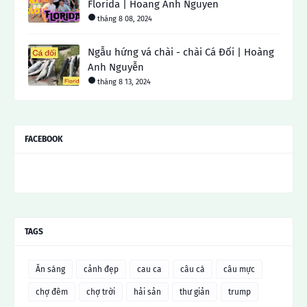
Florida | Hoang Anh Nguyen
tháng 8 08, 2024
Ngẫu hứng vá chài - chài Cá Đối | Hoàng
Anh Nguyễn
tháng 8 13, 2024
FACEBOOK
TAGS
Ăn sáng
cảnh đẹp
cau ca
câu cá
câu mực
chợ đêm
chợ trời
hải sản
thư giản
trump